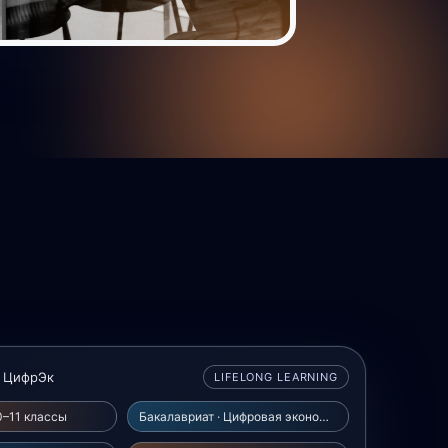
м ЦифрЭк
LIFELONG LEARNING
0–11 классы
Бакалавриат · Цифровая экономика