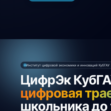
Институт цифровой экономики и инноваций КубГАУ
ЦифрЭк КубГ
цифровая тра
школьника до 