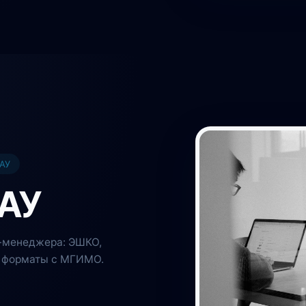
ГАУ
АУ
п-менеджера: ЭШКО,
е форматы с МГИМО.