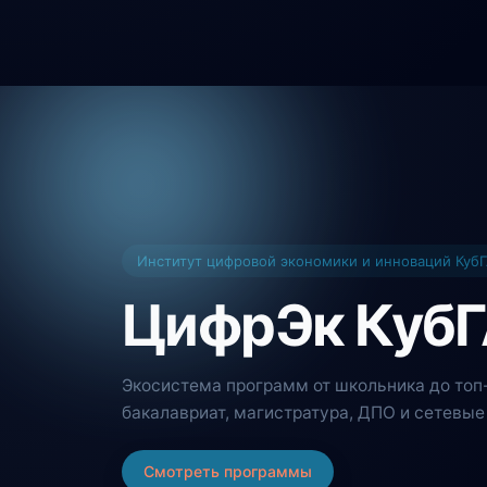
Институт цифровой экономики и инноваций Куб
ЦифрЭк КубГ
Экосистема программ от школьника до то
бакалавриат, магистратура, ДПО и сетевы
Смотреть программы