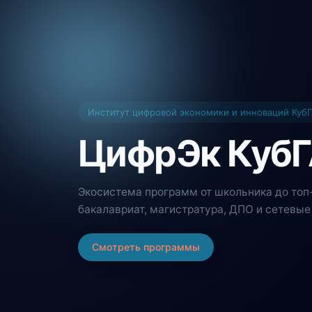
Институт цифровой экономики и инноваций Куб
ЦифрЭк КубГ
Экосистема программ от школьника до то
бакалавриат, магистратура, ДПО и сетевы
Смотреть программы