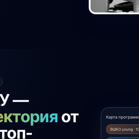
АУ —
ектория
от
Карта програм
топ-
ЭШКО young · 1