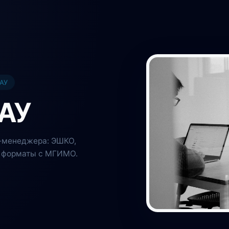
ГАУ
АУ
п-менеджера: ЭШКО,
е форматы с МГИМО.